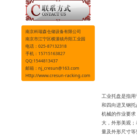
南京科瑞森仓储设备有限公司
南京市江宁区横溪镇丹阳工业园
电话：025-87132318
手机：15715163827
QQ:1544813437
邮箱：
nj_cresun@163.com
Http://www.cresun-racking.com
工业托盘是指用
和四向进叉钢托
机械的作业要求
大，外形美观；
量及外形尺寸等