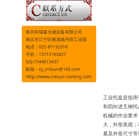
南京科瑞森仓储设备有限公司
南京市江宁区横溪镇丹阳工业园
电话：025-87132318
手机：15715163827
QQ:1544813437
邮箱：
nj_cresun@163.com
Http://www.cresun-racking.com
工业托盘是指用
和四向进叉钢托
机械的作业要求
大，外形美观；
量及外形尺寸等