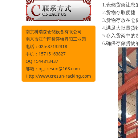
1.仓储货架让
2.货物存取便
3.货物存放在
4.满足大批量
南京科瑞森仓储设备有限公司
5.存入货架中
南京市江宁区横溪镇丹阳工业园
6.确保存储货
电话：025-87132318
手机：15715163827
QQ:1544813437
邮箱：
nj_cresun@163.com
Http://www.cresun-racking.com