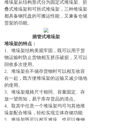
堆垛架从结构形式分为固定式堆垛架、折
叠式堆垛架和可拆式堆垛架，三种堆垛架
都具备钢托盘的可搬运性能，又兼备仓储
货架的功能。
插管式堆垛架
堆垛架的特点：
1、堆垛架结构美观牢固，既可以用于货
物运输时防止货物相互挤压破损，又可以
回收多次使用。
2、堆垛架在不储存货物时可以相互收容
在一起，既方便堆垛架的运输又减少场地
的使用。
3、堆垛架规格尺寸相同、容量固定、存
放一望而知，易于库存货品的清点。
4、取其中任意一个堆垛架均可与其他堆
垛架配合堆垛，轻松实现立体存储功能
5、堆垛架既可以相互堆垛，也可以像钢
托盘一样独立存放于货架。