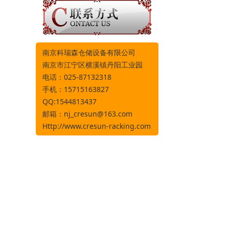
南京科瑞森仓储设备有限公司
南京市江宁区横溪镇丹阳工业园
电话：025-87132318
手机：15715163827
QQ:1544813437
邮箱：
nj_cresun@163.com
Http://www.cresun-racking.com