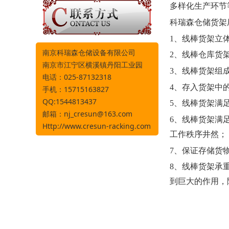
多样化生产环节
科瑞森仓储货架
1、线棒货架立
南京科瑞森仓储设备有限公司
2、线棒仓库货
南京市江宁区横溪镇丹阳工业园
3、线棒货架组
电话：025-87132318
4、存入货架中
手机：15715163827
QQ:1544813437
5、线棒货架满
邮箱：
nj_cresun@163.com
6、线棒货架满
Http://www.cresun-racking.com
工作秩序井然；
7、保证存储货
8、线棒货架承
到巨大的作用，