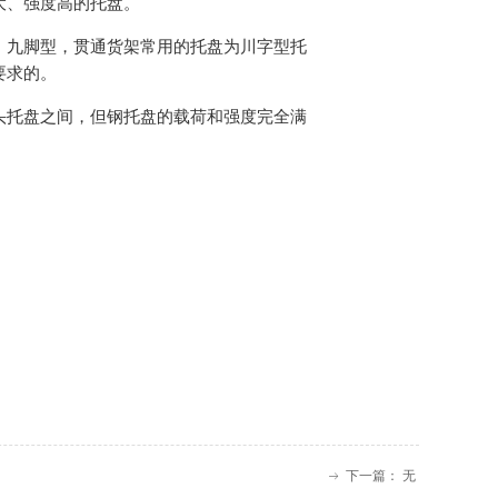
大、强度高的托盘。
，九脚型，贯通货架常用的托盘为川字型托
要求的。
头托盘之间，但钢托盘的载荷和强度完全满
下一篇：
无
ꁹ