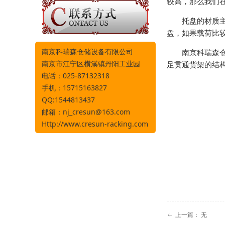
较高，那么我们
托盘的材质
盘，如果载荷比
南京科瑞森仓储设备有限公司
南京科瑞森
南京市江宁区横溪镇丹阳工业园
足贯通货架的结
电话：025-87132318
手机：15715163827
QQ:1544813437
邮箱：
nj_cresun@163.com
Http://www.cresun-racking.com
上一篇：
无
ꂃ